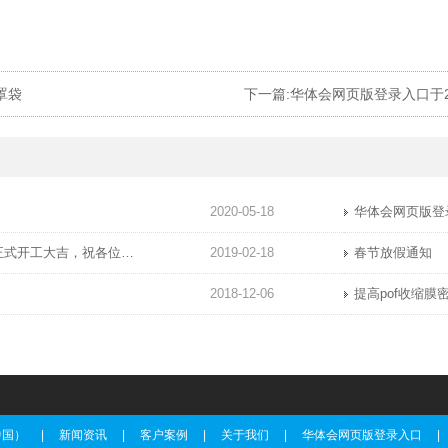
罩袋
2020-05-18
华体会网页版登录入口于2019年新春2月17日正式开工大吉，祝各位猪年顺利！生意兴隆，财源广进！2019继续携手共创辉煌！
2019-02-18
春节放假通知
2018-12-06
提高pof收缩膜
中国）
|
新闻资讯
|
客户案例
|
关于我们
|
华体会网页版登录入口
|