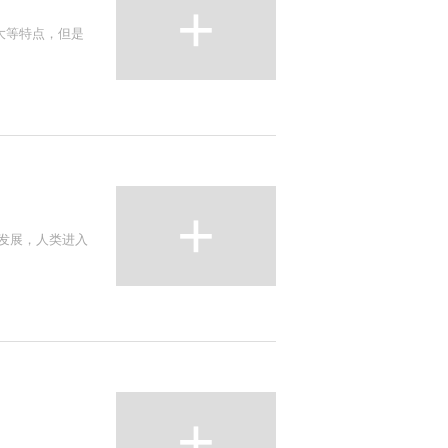
+
大等特点，但是
+
发展，人类进入
+