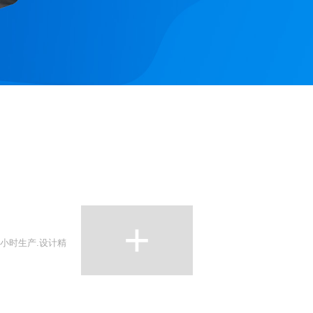
+
小时生产.设计精