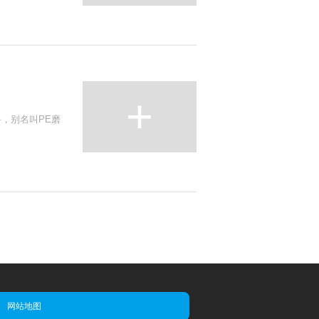
+
，别名叫PE磨
网站地图