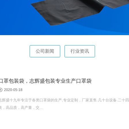
公司新闻
行业资讯
口罩包装袋，志辉盛包装专业生产口罩袋
2020-05-18
志辉盛十九年专注于各类口罩袋的生产,专业定制，厂家直售.几十台设备.二十四
美，高品质，高产量，交...