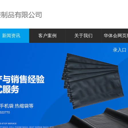
新闻资讯
客户案例
关于我们
华体会网页
录入口