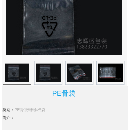
PE骨袋
类别：
PE骨袋/珠珍棉袋
简介：