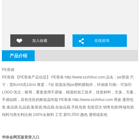
加入收藏
在线咨询
产品介绍
PE骨袋
PE骨袋 【PE骨条产品信息】 PE骨条 http://www.szzhihui.com 品名：pe骨袋 尺
寸：宽8cmX高10cm 厚度：7丝 双面采用pe塑料膜制作，环保级 印刷：可加印
LOGO 优点：耐用，重复使用不易皱，精湛的加工技术，优质材料，无臭，无毒，
手感似蜡，具有优良的耐低温性能 PE骨条 http://www.szzhihui.com 用途 通用包
装,食品袋,礼品袋,集装袋,饰品袋,化妆品袋,手机包装 包装层次 销售包装/终端包装
纯料与再生料比例 100%全新料 工艺 胶印,凹印 颜色 透明或彩色
华体会网页版登录入口