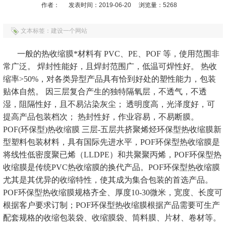
作者：
发表时间：2019-06-20
浏览量：5268
文本标签：建设一个网站
一般的热收缩膜*材料有 PVC、PE、POF 等，使用范围非
常广泛。 焊封性能好，且焊封范围广，低温可焊性好。 热收
缩率>50%，对各类异型产品具有恰到好处的塑性能力，包装
贴体自然。 因三层复合产生的独特隔氧层，不透气，不透
湿，阻隔性好，且不易沾染灰尘； 透明度高，光泽度好，可
提高产品包装档次； 热封性好，作业容易，不易断膜。
POF(环保型)热收缩膜 三层-五层共挤聚烯烃环保型热收缩膜新
型塑料包装材料，具有国际先进水平，POF环保型热收缩膜是
将线性低密度聚已烯（LLDPE）和共聚聚丙烯，POF环保型热
收缩膜是传统PVC热收缩膜的换代产品。POF环保型热收缩膜
尤其是其优异的收缩特性，使其成为集合包装的首选产品。
POF环保型热收缩膜规格齐全、厚度10-30微米，宽度、长度可
根据客户要求订制；POF环保型热收缩膜根据产品需要可生产
配套规格的收缩包装袋、收缩膜袋、筒料膜、片材、卷材等。